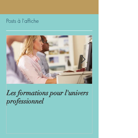
Posts à l'affiche
Les formations pour l'univers
Les rendez-vou
professionnel
au long de l'ann