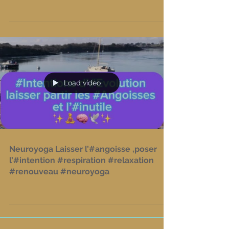
Load video
Neuroyoga Laisser l’#angoisse ,poser
l’#intention #respiration #relaxation
#renouveau #neuroyoga