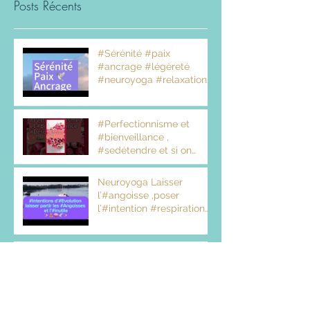
Posts Récents
#Sérénité #paix
#ancrage #légèreté
#neuroyoga #relaxation
#Perfectionnisme et
#bienveillance ,
#sedétendre et si on
arrêtait de s’autoflageller
!?
Neuroyoga Laisser
l’#angoisse ,poser
l’#intention #respiration
#relaxation #renouveau
#neuroyoga
Rechercher par Tags
apaiser l'esprit
ateliers
consience