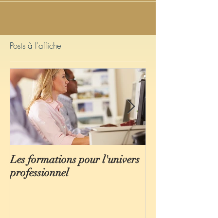
Posts à l'affiche
Les formations pour l'univers
Les rendez-vou
professionnel
au long de l'ann