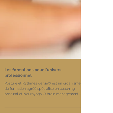
Les formations pour l'univers
professionnel
Posture et Rythmes de vie© est un organisme
de formation agréé spécialisé en coaching
postural et Neuroyoga ® brain management.
(FR ENG ESP)