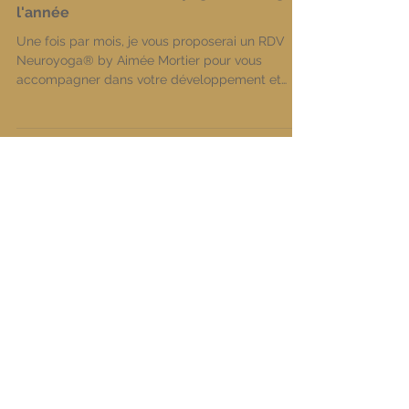
Les rendez-vous Neuroyoga® au long de
l'année
Une fois par mois, je vous proposerai un RDV
Neuroyoga® by Aimée Mortier pour vous
accompagner dans votre développement et
bien être au...
Posts à l'affiche