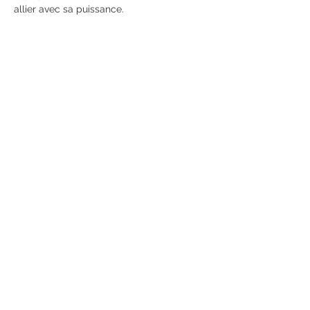
allier avec sa puissance.
Afficher plus
RSVP
Partager cet événement