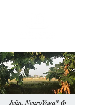
Jeûn, NeuroYoga® &